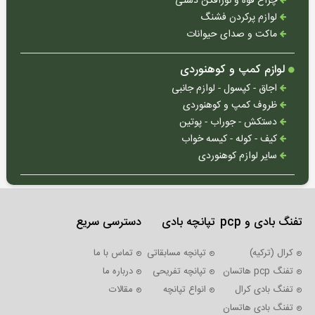
چراغ قوه و نورافکن دستی
لوازم پرکردن فشنگ
قطعات
ماکت و صدای حیوانات
تفنگ
بادی
لوازم کمپ و کوهنوردی
اجاق - کپسول - لوازم جانبی
ظروف کمپ و کوهنوردی
دستکش - جوراب - پوتین
کیف - کوله - کیسه خواب
انواع
سایر لوازم کوهنوردی
کمان
تجهیزات
کمان
تفنگ بادی و pcp
تپانچه بادی
دسترسی سریع
تیرکمان
سنگی
کرال (ترکیه)
تپانچه مسابقاتی
تماس با ما
تفنگ pcp هاتسان
تپانچه تفریحی
درباره ما
تفنگ بادی کرال
انواع تپانچه
مقالات
تفنگ بادی هاتسان