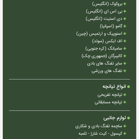
بروکوک (انگلیس)
تپانچه
بی اس ای (انگلیس)
مسابقاتی
دی استیت (انگلیس)
گامو (اسپانیا)
اسنوپیک و ارتمیس (چین)
اف ایکس (سوئد)
ساچمه
سامیانگ (کره جنوبی)
تفنگ
کالیبرگان (جمهوری چک)
بادی
سایر تفنگ های بادی
و
تفنگ های ورزشی
شکاری
کپسول
انواع تپانچه
-
تپانچه تفریحی
کیت
تپانچه مسابقاتی
شارژ
-
تلمبه
لوازم جانبی
ساچمه تفنگ بادی و شکاری
دوربین
کپسول - کیت شارژ - تلمبه
-