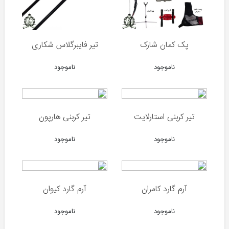
پمپ
PCP
سیبل
تیراندازی
پک کمان شارک
تیر فایبرگلاس شکاری
صدا
ناموجود
ناموجود
خفه
کن
قطعات
تفنگ
تیر کربنی استارلایت
تیر کربنی هارپون
PCP
ناموجود
ناموجود
قطعات
تفنگ
بادی
آرم گارد کامران
آرم گارد کیوان
چوب
ناموجود
ناموجود
ماهیگیری