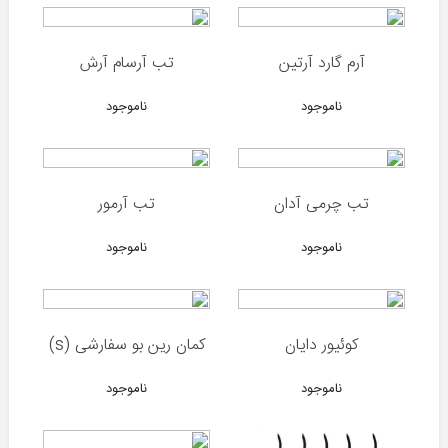
چرخ
ماهیگیری
آرم گارد آرتین
تب آرسام آرش
نخ
ماهیگیری
ناموجود
ناموجود
قلاب
و
طعمه
تب چرمی آدان
تب آرمور
سایر
لوازم
ناموجود
ناموجود
ماهیگیری
مقالات
کوئیور دایان
کمان رین بو سفارشی (s)
اخبار
ناموجود
ناموجود
آموزشی