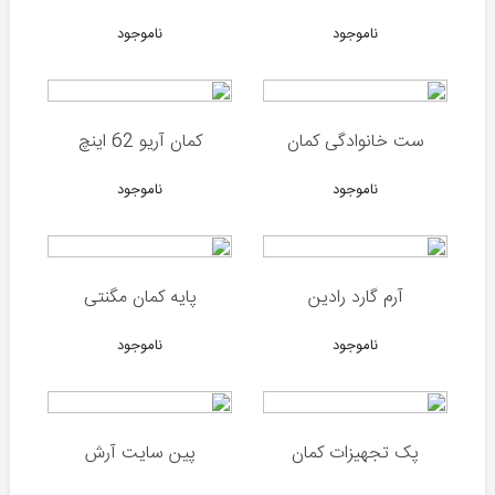
بروکوک
ناموجود
ناموجود
(انگلیس)
بی
اس
ای
ست خانوادگی کمان
کمان آریو 62 اینچ
(انگلیس)
دی
ناموجود
ناموجود
استیت
(انگلیس)
گامو
(اسپانیا)
آرم گارد رادین
پایه کمان مگنتی
اسنوپیک
ناموجود
ناموجود
و
ارتمیس
(چین)
اف
پک تجهیزات کمان
پین سایت آرش
ایکس
(سوئد)