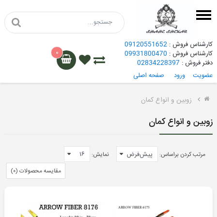
کارشناس فروش :
09120551652
۰
کارشناس فروش :
09931800470
دفتر فروش :
02834228397
عضویت
ورود
صفحه اصلی
گامو
زوبین و انواع کمان
هاتسان
زوبین و انواع کمان
کرال
مرتب کردن براساس:
نمایش:
هاتسان
مقایسه محصولات (۰)
کرال