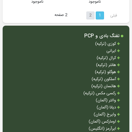
ناموجود
ناموجود
سامیانگ
2 صفحه
2
1
(کره
قبلی
بعدی
جنوبی)
کالیبرگان
تفنگ بادی و PCP
(جمهوری
کوزی (ترکیه)
چک)
ایرانی
سایر
کرال (ترکیه)
تفنگ
هانتر (ترکیه)
های
هوگلو (ترکیه)
بادی
آسلکون (ترکیه)
تفنگ
هاتسان (ترکیه)
های
رکسی مکس (ترکیه)
ورزشی
والتر (آلمان)
دیانا (آلمان)
وایرخ (آلمان)
اومارکس (آلمان)
تپانچه
ایرآرمز (انگلیس)
تفریحی