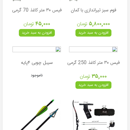
و
لیزر
فوم سبز تیراندازی با کمان
فیس ۳۰ متر کاغذ 70 گرمی
پایه
دوربین
۵,۸۰۰,۰۰۰
تومان
۴۵,۰۰۰
تومان
و
افزودن به سبد خرید
افزودن به سبد خرید
تفنگ
انواع
ساچمه
فیس ۳۰ متر کاغذ 250 گرمی
سیبل چوبی ۴پایه
کپسول
و
کیت
۳۵,۰۰۰
تومان
ناموجود
شارژ
افزودن به سبد خرید
کیف
و
هارد
کیس
تلمبه
و