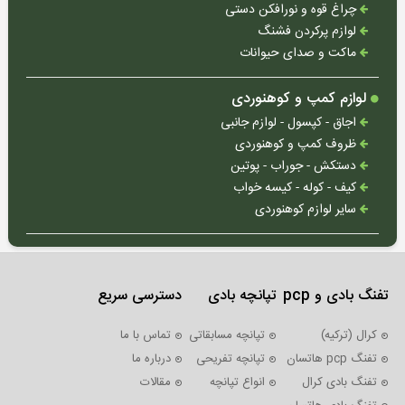
چراغ قوه و نورافکن دستی
لوازم پرکردن فشنگ
ماکت و صدای حیوانات
لوازم کمپ و کوهنوردی
اجاق - کپسول - لوازم جانبی
ظروف کمپ و کوهنوردی
دستکش - جوراب - پوتین
کیف - کوله - کیسه خواب
سایر لوازم کوهنوردی
تفنگ بادی و pcp
تپانچه بادی
دسترسی سریع
کرال (ترکیه)
تپانچه مسابقاتی
تماس با ما
تفنگ pcp هاتسان
تپانچه تفریحی
درباره ما
تفنگ بادی کرال
انواع تپانچه
مقالات