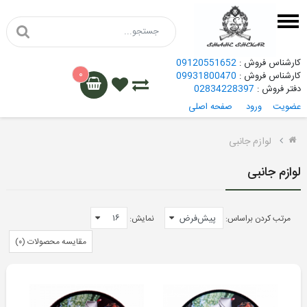
کارشناس فروش :
09120551652
۰
کارشناس فروش :
09931800470
دفتر فروش :
02834228397
عضویت
ورود
صفحه اصلی
گامو
لوازم جانبی
هاتسان
لوازم جانبی
کرال
مرتب کردن براساس:
نمایش:
هاتسان
مقایسه محصولات (۰)
کرال