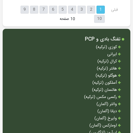
لوازم
9
8
7
6
5
4
3
2
1
قبلی
جانبی
10
10 صفحه
بعدی
ظروف
کمپ
و
تفنگ بادی و PCP
کوهنوردی
کوزی (ترکیه)
دستکش
ایرانی
-
کرال (ترکیه)
جوراب
هانتر (ترکیه)
-
هوگلو (ترکیه)
پوتین
آسلکون (ترکیه)
کیف
هاتسان (ترکیه)
-
رکسی مکس (ترکیه)
کوله
والتر (آلمان)
-
دیانا (آلمان)
کیسه
وایرخ (آلمان)
خواب
اومارکس (آلمان)
سایر
ایرآرمز (انگلیس)