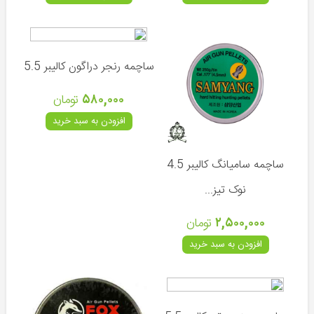
سامیانگ
(کره
جنوبی)
ساچمه رنجر دراگون کالیبر 5.5
کالیبرگان
(جمهوری
۵۸۰,۰۰۰
تومان
چک)
افزودن به سبد خرید
سایر
تفنگ
های
ساچمه سامیانگ کالیبر 4.5
بادی
نوک تیز...
تفنگ
های
۲,۵۰۰,۰۰۰
تومان
ورزشی
افزودن به سبد خرید
تپانچه
تفریحی