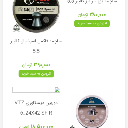
ساچمه یوز سر تیز کالیبر 5.5
تپانچه
۳۸۰,۰۰۰
تومان
مسابقاتی
افزودن به سبد خرید
ساچمه فاکس اسپشیال کالیبر
ساچمه
تفنگ
5.5
بادی
و
۳۹۰,۰۰۰
تومان
شکاری
افزودن به سبد خرید
کپسول
-
کیت
شارژ
-
دوربین دیسکاوری VTZ
تلمبه
6_24X42 SFIR
دوربین
-
۱۸,۵۰۰,۰۰۰
تومان