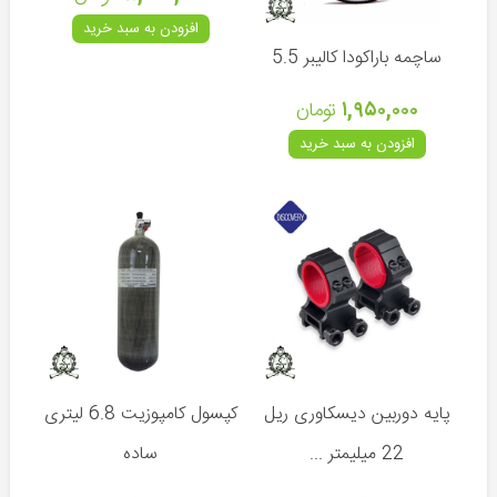
لیزر
-
افزودن به سبد خرید
رددات
ساچمه باراکودا کالیبر 5.5
تفنگ
۱,۹۵۰,۰۰۰
تومان
پایه
دوربین
افزودن به سبد خرید
و
تفنگ
سایلنسر
(صدا
خفه
کن)
کیف
و
هارد
کیس
پایه دوربین دیسکاوری ریل
کپسول کامپوزیت 6.8 لیتری
لوازم
22 میلیمتر ...
ساده
نگهداری
تفنگ