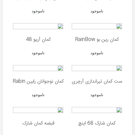
گامو
ناموجود
ناموجود
ایکول
والتر
کمان رین بو RainBow
کمان آریو 48
KWC
ناموجود
ناموجود
انواع
کمان
ست کمان تیراندازی آرچری
کمان نوجوانان رابین Rabin
لوازم
جانبی
ناموجود
ناموجود
کمان
کمان شارک 68 اینچ
قبضه کمان شارک
دوربین