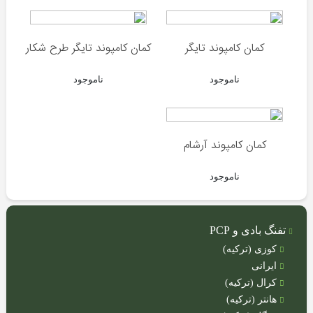
پمپ
PCP
کمان کامپوند تایگر
کمان کامپوند تایگر طرح شکار
سیبل
تیراندازی
ناموجود
ناموجود
صدا
خفه
کن
قطعات
کمان کامپوند آرشام
تفنگ
PCP
ناموجود
قطعات
تفنگ
بادی
تفنگ بادی و PCP
کوزی (ترکیه)
ایرانی
کرال (ترکیه)
چوب
هانتر (ترکیه)
ماهیگیری