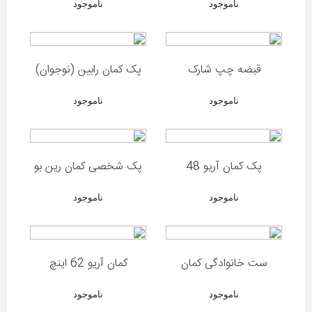
و
ناموجود
ناموجود
لیزر
پایه
دوربین
قبضه چپ شارک
پک کمان رابین (نوجوان)
و
تفنگ
ناموجود
ناموجود
انواع
ساچمه
کپسول
پک کمان آریو 48
پک شخصی کمان رین بو
و
کیت
شارژ
ناموجود
ناموجود
کیف
و
هارد
ست خانوادگی کمان
کمان آریو 62 اینچ
کیس
تلمبه
ناموجود
ناموجود
و