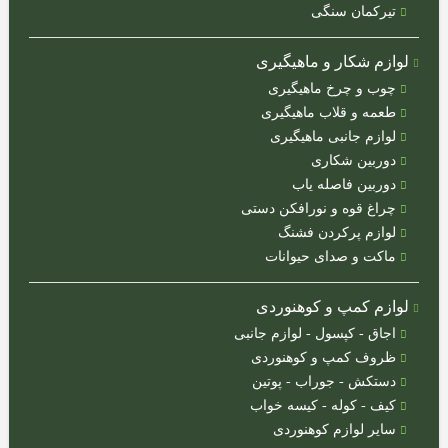
(ترکیه)
تیرکمان سنگی
هاتسان
لوازم شکار و ماهیگیری
(ترکیه)
چوب و چرخ ماهیگیری
رکسی
طعمه و قلاب ماهیگیری
مکس
لوازم جانبی ماهیگیری
(ترکیه)
دوربین شکاری
والتر
دوربین فاصله یاب
(آلمان)
چراغ قوه و نورافکن دستی
لوازم پرکردن فشنگ
دیانا
(آلمان)
ماکت و صدای حیوانات
وایرخ
لوازم کمپ و کوهنوردی
(آلمان)
اجاق - کپسول - لوازم جانبی
اومارکس
ظروف کمپ و کوهنوردی
(آلمان)
دستکش - جوراب - پوتین
ایرآرمز
کیف - کوله - کیسه خواب
(انگلیس)
سایر لوازم کوهنوردی