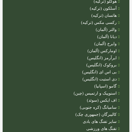
هوگلو (ترکیه)
چرخ
آسلکون (ترکیه)
ماهیگیری
هاتسان (ترکیه)
رکسی مکس (ترکیه)
نخ
والتر (آلمان)
ماهیگیری
دیانا (آلمان)
قلاب
وایرخ (آلمان)
و
اومارکس (آلمان)
طعمه
ایرآرمز (انگلیس)
سایر
بروکوک (انگلیس)
لوازم
بی اس ای (انگلیس)
ماهیگیری
دی استیت (انگلیس)
گامو (اسپانیا)
اسنوپیک و ارتمیس (چین)
مقالات
اف ایکس (سوئد)
سامیانگ (کره جنوبی)
اخبار
کالیبرگان (جمهوری چک)
آموزشی
سایر تفنگ های بادی
تفنگ های ورزشی