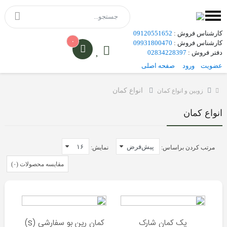
کارشناس فروش :
09120551652
۰
کارشناس فروش :
09931800470
دفتر فروش :
02834228397
عضویت
ورود
صفحه اصلی
انواع کمان
زوبین و انواع کمان
گامو
هاتسان
انواع کمان
کرال
مرتب کردن براساس:
نمایش:
مقایسه محصولات (۰)
هاتسان
کرال
پک کمان شارک
کمان رین بو سفارشی (s)