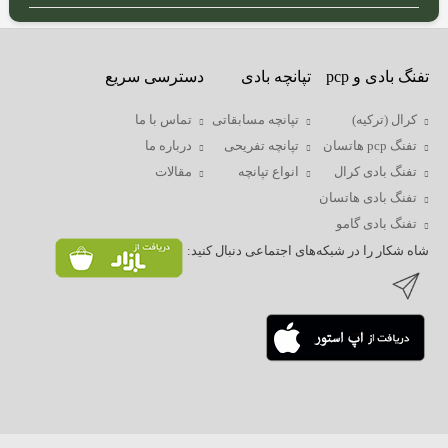
بروکوک
(انگلیس)
بی
تفنگ بادی و pcp
تپانچه بادی
دسترسی سریع
اس
ای
کرال (ترکیه)
تپانچه مسابقاتی
تماس با ما
(انگلیس)
تفنگ pcp هاتسان
تپانچه تفریحی
درباره ما
دی
تفنگ بادی کرال
انواع تپانچه
مقالات
استیت
تفنگ بادی هاتسان
(انگلیس)
تفنگ بادی گامو
گامو
شاه شکار را در شبکه‌های اجتماعی دنبال کنید:
(اسپانیا)
اسنوپیک
و
ارتمیس
(چین)
اف
ایکس
(سوئد)