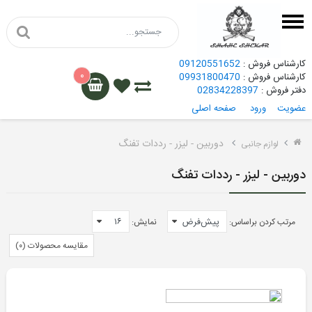
کارشناس فروش :
09120551652
۰
کارشناس فروش :
09931800470
دفتر فروش :
02834228397
عضویت
ورود
صفحه اصلی
گامو
دوربین - لیزر - رددات تفنگ
لوازم جانبی
هاتسان
دوربین - لیزر - رددات تفنگ
کرال
مرتب کردن براساس:
نمایش:
هاتسان
مقایسه محصولات (۰)
کرال