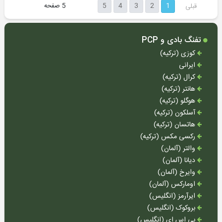
لیزر
5
4
3
2
1
5 صفحه
قبلی
بعدی
-
رددات
تفنگ
تفنگ بادی و PCP
پایه
کوزی (ترکیه)
دوربین
ایرانی
و
کرال (ترکیه)
تفنگ
هانتر (ترکیه)
سایلنسر
هوگلو (ترکیه)
(صدا
آسلکون (ترکیه)
خفه
هاتسان (ترکیه)
کن)
رکسی مکس (ترکیه)
والتر (آلمان)
کیف
و
دیانا (آلمان)
هارد
وایرخ (آلمان)
کیس
اومارکس (آلمان)
ایرآرمز (انگلیس)
لوازم
بروکوک (انگلیس)
نگهداری
تفنگ
بی اس ای (انگلیس)