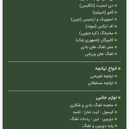
دی استیت (انگلیس)
قطعات
گامو (اسپانیا)
تفنگ
اسنوپیک و ارتمیس (چین)
بادی
اف ایکس (سوئد)
سامیانگ (کره جنوبی)
کالیبرگان (جمهوری چک)
سایر تفنگ های بادی
تفنگ های ورزشی
انواع
کمان
انواع تپانچه
تجهیزات
تپانچه تفریحی
کمان
تپانچه مسابقاتی
تیرکمان
لوازم جانبی
سنگی
ساچمه تفنگ بادی و شکاری
کپسول - کیت شارژ - تلمبه
دوربین - لیزر - رددات تفنگ
پایه دوربین و تفنگ