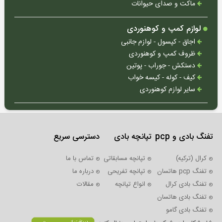
ماکت و صدای حیوانات
قوه
و
نورافکن
لوازم کمپ و کوهنوردی
دستی
اجاق - کپسول - لوازم جانبی
لوازم
ظروف کمپ و کوهنوردی
پرکردن
دستکش - جوراب - پوتین
فشنگ
کیف - کوله - کیسه خواب
سایر لوازم کوهنوردی
ماکت
و
صدای
حیوانات
تفنگ بادی و pcp
تپانچه بادی
دسترسی سریع
کرال (ترکیه)
تپانچه مسابقاتی
تماس با ما
تفنگ pcp هاتسان
تپانچه تفریحی
درباره ما
تفنگ بادی کرال
انواع تپانچه
مقالات
اجاق
تفنگ بادی هاتسان
-
تفنگ بادی گامو
کپسول
-