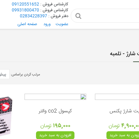
کارشناس فروش :
09120551652
کارشناس فروش :
09931800470
دفتر فروش :
02834228397
عضویت
ورود
صفحه اصلی
شارژ - تلمبه
مرتب کردن براساس:
ت شارژ پکنس
کپسول co2 والتر
۴,۹۰۰,۰
تومان
۱۹۵,۰۰۰
تومان
زودن به سبد خرید
افزودن به سبد خرید