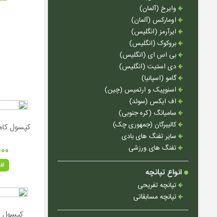
وایرخ (آلمان)
اومارکس (آلمان)
ایرآرمز (انگلیس)
بروکوک (انگلیس)
بی اس ای (انگلیس)
دی استیت (انگلیس)
گامو (اسپانیا)
اسنوپیک و ارتمیس (چین)
اف ایکس (سوئد)
سامیانگ (کره جنوبی)
کالیبرگان (جمهوری چک)
کپسول کامپوزیت .8
سایر تفنگ های بادی
تفنگ های ورزشی
۰۰۰
اف
انواع تپانچه
تپانچه تفریحی
تپانچه مسابقاتی
کپسول فولادی 