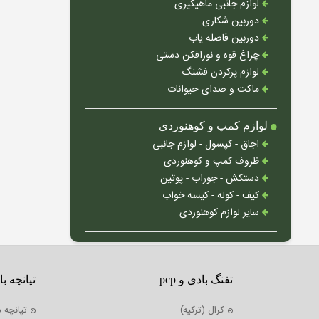
لوازم جانبی ماهیگیری
دوربین شکاری
دوربین فاصله یاب
چراغ قوه و نورافکن دستی
لوازم پرکردن فشنگ
ماکت و صدای حیوانات
لوازم کمپ و کوهنوردی
اجاق - کپسول - لوازم جانبی
ظروف کمپ و کوهنوردی
دستکش - جوراب - پوتین
کیف - کوله - کیسه خواب
سایر لوازم کوهنوردی
تفنگ بادی و pcp
تپانچه ب
کرال (ترکیه)
تپانچه 