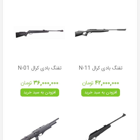
بروکوک
(انگلیس)
بی
اس
ای
(انگلیس)
دی
استیت
(انگلیس)
تفنگ بادی کرال N-11
تفنگ بادی کرال N-01
گامو
۴۲,۰۰۰,۰۰۰
تومان
۳۶,۰۰۰,۰۰۰
تومان
(اسپانیا)
افزودن به سبد خرید
افزودن به سبد خرید
اسنوپیک
و
ارتمیس
(چین)
اف
ایکس
(سوئد)