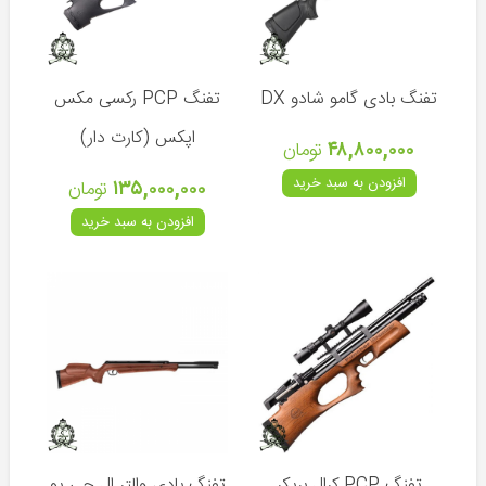
سامیانگ
(کره
جنوبی)
تفنگ بادی گامو شادو DX
تفنگ PCP رکسی مکس
کالیبرگان
اپکس (کارت دار)
(جمهوری
۴۸,۸۰۰,۰۰۰
تومان
چک)
افزودن به سبد خرید
۱۳۵,۰۰۰,۰۰۰
تومان
سایر
افزودن به سبد خرید
تفنگ
های
بادی
تفنگ
های
ورزشی
تپانچه
تفریحی
تفنگ PCP کرال بریکر
تفنگ بادی والتر ال جی یو