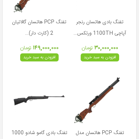
و
لیزر
پایه
تفنگ بادی هاتسان رنجر
تفنگ PCP هاتسان گالاتیان
دوربین
و
آپاچی 1100TH ورتکس...
2 (کارت دار)...
تفنگ
۳۰,۰۰۰,۰۰۰
تومان
۱۴۹,۰۰۰,۰۰۰
تومان
انواع
ساچمه
افزودن به سبد خرید
افزودن به سبد خرید
کپسول
و
کیت
شارژ
کیف
و
هارد
کیس
تلمبه
تفنگ PCP هاتسان مدل
تفنگ بادی گامو شادو 1000
و