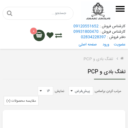
کارشناس فروش :
09120551652
۰
کارشناس فروش :
09931800470
دفتر فروش :
02834228397
عضویت
ورود
صفحه اصلی
گامو
تفنگ بادی و PCP
هاتسان
تفنگ بادی و PCP
کرال
مرتب کردن براساس:
نمایش:
هاتسان
مقایسه محصولات (۰)
کرال