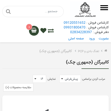
کارشناس فروش :
09120551652
۰
کارشناس فروش :
09931800470
دفتر فروش :
02834228397
عضویت
ورود
صفحه اصلی
گامو
کالیبرگان (جمهوری چک)
تفنگ بادی و PCP
هاتسان
کالیبرگان (جمهوری چک)
کرال
مرتب کردن براساس:
نمایش:
هاتسان
مقایسه محصولات (۰)
کرال