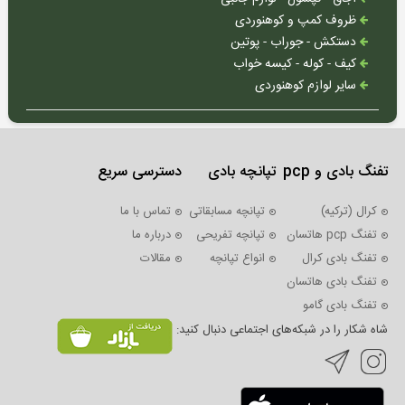
بروکوک
ظروف کمپ و کوهنوردی
(انگلیس)
دستکش - جوراب - پوتین
بی
کیف - کوله - کیسه خواب
اس
سایر لوازم کوهنوردی
ای
(انگلیس)
دی
تفنگ بادی و pcp
تپانچه بادی
دسترسی سریع
استیت
(انگلیس)
کرال (ترکیه)
تپانچه مسابقاتی
تماس با ما
گامو
تفنگ pcp هاتسان
تپانچه تفریحی
درباره ما
(اسپانیا)
تفنگ بادی کرال
انواع تپانچه
مقالات
اسنوپیک
تفنگ بادی هاتسان
و
تفنگ بادی گامو
ارتمیس
شاه شکار را در شبکه‌های اجتماعی دنبال کنید:
(چین)
اف
ایکس
(سوئد)