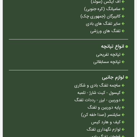
اف ایکس (سوئد)
سامیانگ (کره جنوبی)
کالیبرگان (جمهوری چک)
سایر تفنگ های بادی
تفنگ های ورزشی
انواع تپانچه
کوزی
تپانچه تفریحی
(ترکیه)
تپانچه مسابقاتی
ایرانی
لوازم جانبی
کرال
ساچمه تفنگ بادی و شکاری
(ترکیه)
کپسول - کیت شارژ - تلمبه
هانتر
دوربین - لیزر - رددات تفنگ
(ترکیه)
پایه دوربین و تفنگ
هوگلو
سایلنسر (صدا خفه کن)
(ترکیه)
کیف و هارد کیس
لوازم نگهداری تفنگ
آسلکون