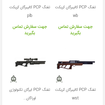
و
لیزر
تفنگ PCP کالیبرگان کریکت
تفنگ PCP کالیبرگان کریکت
پایه
plb
wb
دوربین
و
جهت سفارش تماس
جهت سفارش تماس
تفنگ
بگیرید
بگیرید
انواع
ساچمه
کپسول
و
کیت
شارژ
کیف
و
هارد
کیس
تفنگ PCP کالیبرگان کریکت
تفنگ PCP ایرگان تکنولوژی
تلمبه
wst
اوراگان...
و