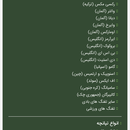
پمپ
رکسی مکس (ترکیه)
PCP
والتر (آلمان)
دیانا (آلمان)
سیبل
تیراندازی
وایرخ (آلمان)
اومارکس (آلمان)
صدا
ایرآرمز (انگلیس)
خفه
بروکوک (انگلیس)
کن
بی اس ای (انگلیس)
قطعات
دی استیت (انگلیس)
تفنگ
گامو (اسپانیا)
PCP
اسنوپیک و ارتمیس (چین)
قطعات
اف ایکس (سوئد)
تفنگ
سامیانگ (کره جنوبی)
بادی
کالیبرگان (جمهوری چک)
سایر تفنگ های بادی
تفنگ های ورزشی
چوب
انواع تپانچه
ماهیگیری