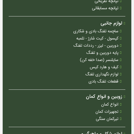
تپانچه تفریحی
چرخ
تپانچه مسابقاتی
ماهیگیری
لوازم جانبی
نخ
ماهیگیری
ساچمه تفنگ بادی و شکاری
کپسول - کیت شارژ - تلمبه
قلاب
دوربین - لیزر - رددات تفنگ
و
پایه دوربین و تفنگ
طعمه
سایلنسر (صدا خفه کن)
سایر
کیف و هارد کیس
لوازم
لوازم نگهداری تفنگ
ماهیگیری
قطعات تفنگ بادی
زوبین و انواع کمان
مقالات
انواع کمان
اخبار
تجهیزات کمان
تیرکمان سنگی
آموزشی