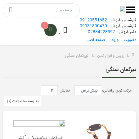
کارشناس فروش :
09120551652
۰
کارشناس فروش :
09931800470
دفتر فروش :
02834228397
عضویت
ورود
صفحه اصلی
تیرکمان سنگی
زوبین و انواع کمان
گامو
هاتسان
تیرکمان سنگی
کرال
مرتب کردن براساس:
نمایش:
مقایسه محصولات (۰)
هاتسان
کرال
تیرکمان پلاستیکی (کش